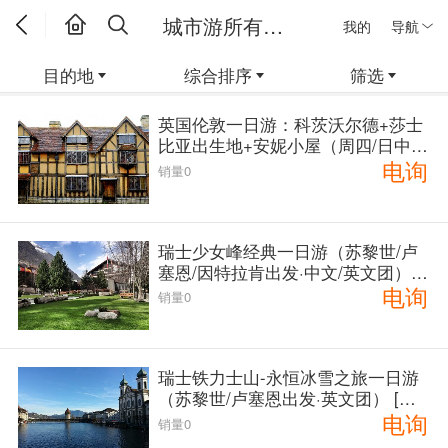
城市游所有线路
我的
导航
目的地
综合排序
筛选
英国伦敦一日游：科茨沃尔德+莎士
比亚出生地+安妮小屋（周四/日中
电询
文） [编号：3688]
销量0
瑞士少女峰经典一日游（苏黎世/卢
塞恩/因特拉肯出发·中文/英文团）
电询
[编号：3086]
销量0
瑞士铁力士山-永恒冰雪之旅一日游
（苏黎世/卢塞恩出发·英文团） [编
电询
号：3087]
销量0