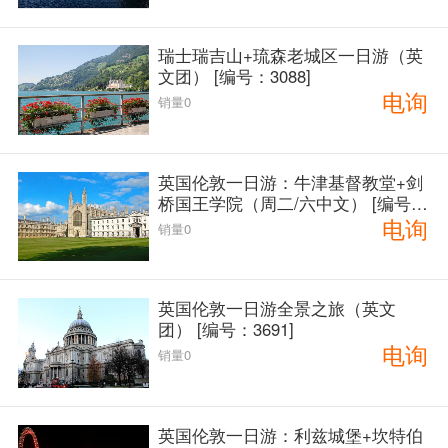
瑞士瑞吉山+琉森老城区一日游（英
文团） [编号：3088]
电询
销量0
英国伦敦一日游：牛津基督教堂+剑
桥国王学院（周二/六中文） [编号：
电询
3689]
销量0
英国伦敦一日游全景之旅（英文
团） [编号：3691]
电询
销量0
英国伦敦一日游：利兹城堡+坎特伯