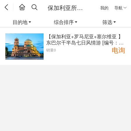
保加利亚所有线路
我的
导航
目的地
综合排序
筛选
【保加利亚+罗马尼亚+塞尔维亚 】
东巴尔干半岛七日风情游 [编号：38
电询
47]
销量0