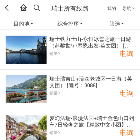
瑞士所有线路
我的
导航
目的地
综合排序
筛选
瑞士铁力士山-永恒冰雪之旅一日游
（苏黎世/卢塞恩出发·英文团） [编
电询
号：3087]
销量0
瑞士瑞吉山+琉森老城区一日游（英
文团） [编号：3088]
电询
销量0
梦幻法瑞▪浪漫法国+瑞士金色山口列
车7日轻奢之旅【精致中文小团】<
电询
日内瓦上 巴黎下 > [编号：3901]
销量0